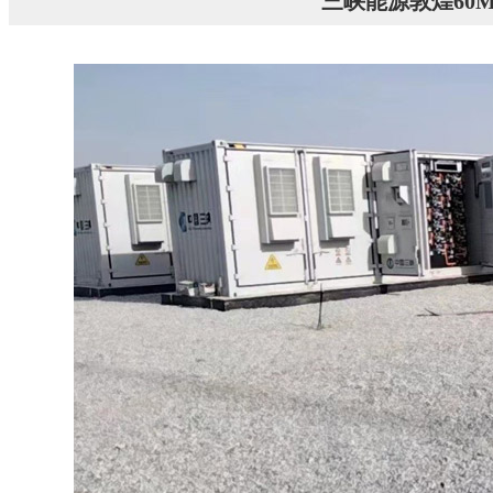
三峡能源敦煌60M